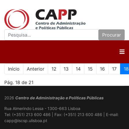
Procurar
Início
Anterior
12
13
14
15
16
17
18
Pág. 18 de 21
2026
Centro de Administração e Políticas Públicas
Rua Almerindo Lessa - 1300-663 Lisboa
Tel: (+351) 213 600 486 | Fax: (+351) 213 600 486 | E-mail:
capp@iscsp.ulisboa.pt