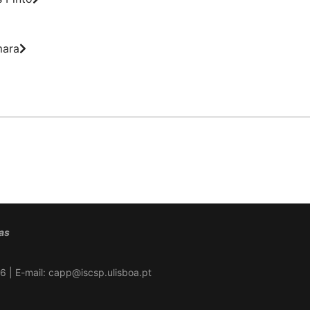
mara
cas
6 | E-mail:
capp@iscsp.ulisboa.pt