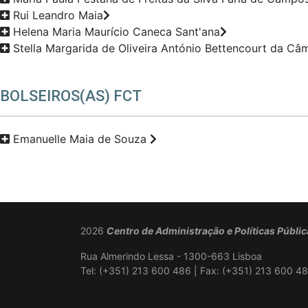
Rui Leandro Maia
Helena Maria Maurício Caneca Sant'ana
Stella Margarida de Oliveira António Bettencourt da Câ
BOLSEIROS(AS) FCT
Emanuelle Maia de Souza
2026
Centro de Administração e Políticas Públi
Rua Almerindo Lessa - 1300-663 Lisboa
Tel: (+351) 213 600 486 | Fax: (+351) 213 600 48