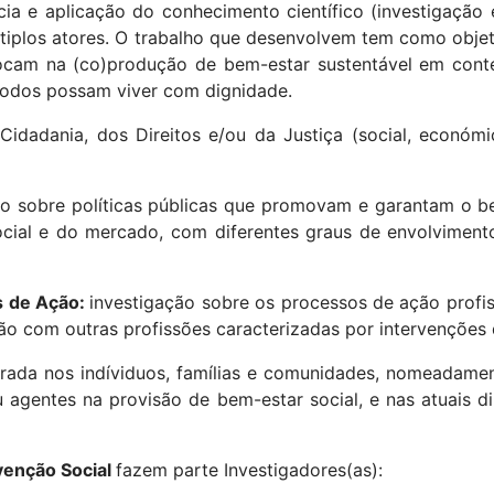
ia e aplicação do conhecimento científico (investigação 
tiplos atores. O trabalho que desenvolvem tem como objeti
cam na (co)produção de bem-estar sustentável em conte
 todos possam viver com dignidade.
dadania, dos Direitos e/ou da Justiça (social, económica
ão sobre políticas públicas que promovam e garantam o be
social e do mercado, com diferentes graus de envolvimen
os de Ação:
investigação sobre os processos de ação profi
ação com outras profissões caracterizadas por intervençõe
trada nos indíviduos, famílias e comunidades, nomeadamen
ou agentes na provisão de bem-estar social, e nas atuais
.
venção Social
fazem parte Investigadores(as):