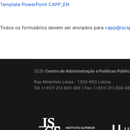
Template PowerPoint CAPP_EN
Todos os formulários devem ser enviados para
capp@iscsp
2026
Centro de Administração e Políticas Públi
Rua Almerindo Lessa - 1300-663 Lisboa
Tel: (+351) 213 600 486 | Fax: (+351) 213 600 48