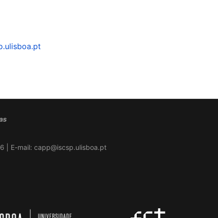
.ulisboa.pt
cas
6 | E-mail:
capp@iscsp.ulisboa.pt