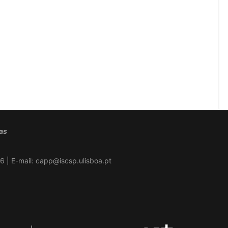
cas
6 | E-mail:
capp@iscsp.ulisboa.pt