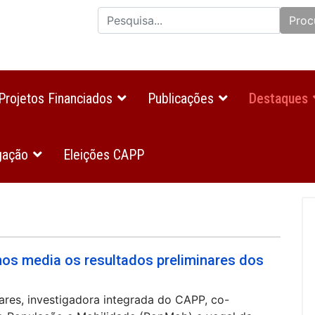
Proc
Projetos Financiados
Publicações
Destaques
gação
Eleições CAPP
nos media os resultados preliminares dos
ares, investigadora integrada do CAPP, co-