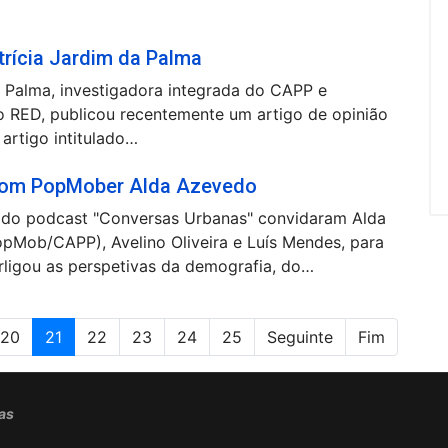
trícia Jardim da Palma
a Palma, investigadora integrada do CAPP e
o RED, publicou recentemente um artigo de opinião
 artigo intitulado…
com PopMober Alda Azevedo
s do podcast "Conversas Urbanas" convidaram Alda
pMob/CAPP), Avelino Oliveira e Luís Mendes, para
rligou as perspetivas da demografia, do…
20
21
22
23
24
25
Seguinte
Fim
cas